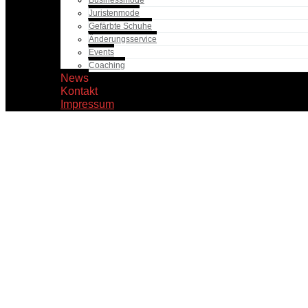
Businessmode
Juristenmode
Gefärbte Schuhe
Änderungsservice
Events
Coaching
News
Kontakt
Impressum