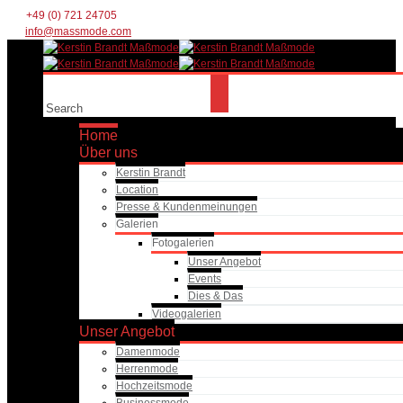
+49 (0) 721 24705
info@massmode.com
Home
Über uns
Kerstin Brandt
Location
Presse & Kundenmeinungen
Galerien
Fotogalerien
Unser Angebot
Events
Dies & Das
Videogalerien
Unser Angebot
Damenmode
Herrenmode
Hochzeitsmode