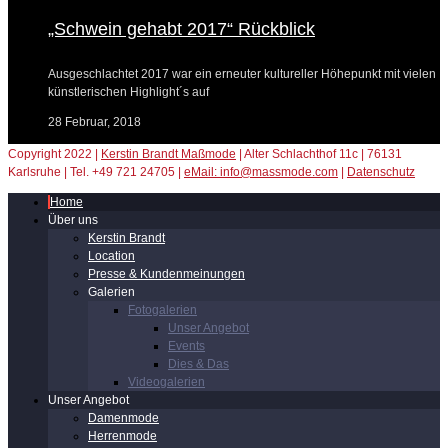
„Schwein gehabt 2017“ Rückblick
Ausgeschlachtet 2017 war ein erneuter kultureller Höhepunkt mit vielen
künstlerischen Highlight´s auf
28 Februar, 2018
Copyright 2022 |
Kerstin Brandt Maßmode
| Alter Schlachthof 11c | 76131
Karlsruhe | Tel. +49 721 24705 |
eMail: info@massmode.com
|
Datenschutz
Home
Über uns
Kerstin Brandt
Location
Presse & Kundenmeinungen
Galerien
Fotogalerien
Unser Angebot
Events
Dies & Das
Videogalerien
Unser Angebot
Damenmode
Herrenmode