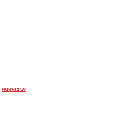
Erfahren was passiert!
ZU DEN NEWS