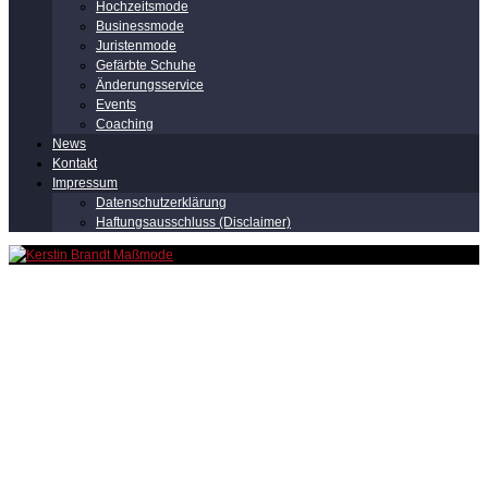
Hochzeitsmode
Businessmode
Juristenmode
Gefärbte Schuhe
Änderungsservice
Events
Coaching
News
Kontakt
Impressum
Datenschutzerklärung
Haftungsausschluss (Disclaimer)